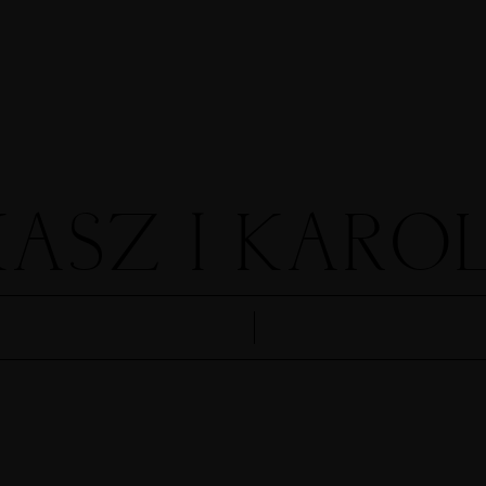
PORTFOLIOS
ASZ I KARO
JOHN & LIZA
STEPH & JENNIFE