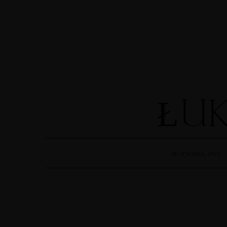
Home
Portfolio
O Mnie
MENUS
ŁUK
HOME
26 stycznia, 2023
ABOUT ME