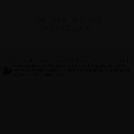
SHOP
FOLLOW ME ON
INSTAGRAM
PORTFOLIOS
JOHN & LIZA
ANASTASIAKARPOWICZ_FOTOGRAFIA
↠#fotografslubny #sesjeportretowe #fotografrodzinny
᪥
Tworze historie z duszą o ludziach i ich pięknie
᪥ Analogowy
styl zdjęć
📍Wrocław, Legnica
STEPH & JENNIFER
VICTOR & ASHLEY
HARRY & JANE