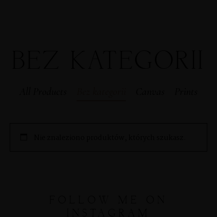
BEZ KATEGORII
MENUS
All Products
Bez kategorii
Canvas
Prints
HOME
ABOUT ME
Nie znaleziono produktów, których szukasz.
CONTACT
FOLLOW ME ON
COURSES
INSTAGRAM