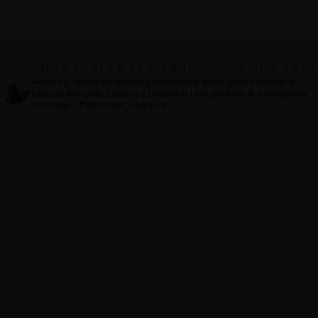
SHOP
ANASTASIAKARPOWICZ_FOTOGRAFIA
↠#fotografslubny #sesjeportretowe #fotografrodzinny
᪥
PORTFOLIOS
Tworze historie z duszą o ludziach i ich pięknie
᪥ Analogowy
styl zdjęć
📍Wrocław, Legnica
JOHN & LIZA
STEPH & JENNIFER
VICTOR & ASHLEY
HARRY & JANE